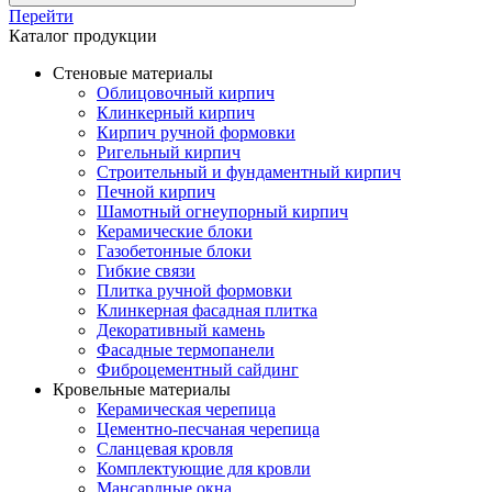
Перейти
Каталог продукции
Стеновые материалы
Облицовочный кирпич
Клинкерный кирпич
Кирпич ручной формовки
Ригельный кирпич
Строительный и фундаментный кирпич
Печной кирпич
Шамотный огнеупорный кирпич
Керамические блоки
Газобетонные блоки
Гибкие связи
Плитка ручной формовки
Клинкерная фасадная плитка
Декоративный камень
Фасадные термопанели
Фиброцементный сайдинг
Кровельные материалы
Керамическая черепица
Цементно-песчаная черепица
Сланцевая кровля
Комплектующие для кровли
Мансардные окна