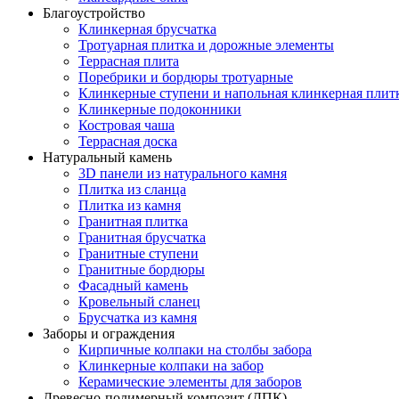
Благоустройство
Клинкерная брусчатка
Тротуарная плитка и дорожные элементы
Террасная плита
Поребрики и бордюры тротуарные
Клинкерные ступени и напольная клинкерная плит
Клинкерные подоконники
Костровая чаша
Террасная доска
Натуральный камень
3D панели из натурального камня
Плитка из сланца
Плитка из камня
Гранитная плитка
Гранитная брусчатка
Гранитные ступени
Гранитные бордюры
Фасадный камень
Кровельный сланец
Брусчатка из камня
Заборы и ограждения
Кирпичные колпаки на столбы забора
Клинкерные колпаки на забор
Керамические элементы для заборов
Древесно-полимерный композит (ДПК)