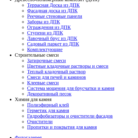
Террасная Доска из ДПК
Фасадная доска из ДПК
Реечные стеновые панели
Заборы из ДПК
Ограждения из ДПК
Ступени из ДПК
Лавочный брус из ДПК
Садовый паркет из ДПК
Комплектующие
Строительные смеси
Затирочные смеси
Цветные кладочные растворы и смеси
Теплый кладочный раствор
Смеси для печей и каминов
Клеевые смеси
Система мощения для брусчатки и камня
Декоративный песок
Химия для камня
Полиэфирный клей
Герметик для камня
Гидрофобизаторы и очистители фасадов
Очистители
Пропитки и покрытия для камня
Фотогалерея