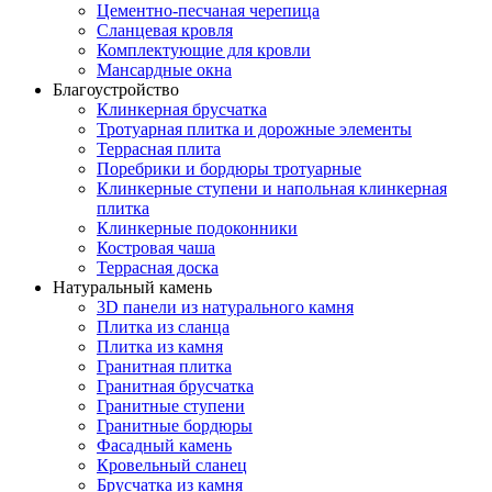
Цементно-песчаная черепица
Сланцевая кровля
Комплектующие для кровли
Мансардные окна
Благоустройство
Клинкерная брусчатка
Тротуарная плитка и дорожные элементы
Террасная плита
Поребрики и бордюры тротуарные
Клинкерные ступени и напольная клинкерная
плитка
Клинкерные подоконники
Костровая чаша
Террасная доска
Натуральный камень
3D панели из натурального камня
Плитка из сланца
Плитка из камня
Гранитная плитка
Гранитная брусчатка
Гранитные ступени
Гранитные бордюры
Фасадный камень
Кровельный сланец
Брусчатка из камня