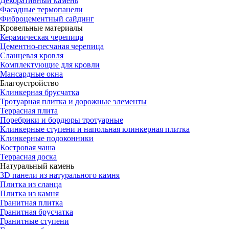
Декоративный камень
Фасадные термопанели
Фиброцементный сайдинг
Кровельные материалы
Керамическая черепица
Цементно-песчаная черепица
Сланцевая кровля
Комплектующие для кровли
Мансардные окна
Благоустройство
Клинкерная брусчатка
Тротуарная плитка и дорожные элементы
Террасная плита
Поребрики и бордюры тротуарные
Клинкерные ступени и напольная клинкерная плитка
Клинкерные подоконники
Костровая чаша
Террасная доска
Натуральный камень
3D панели из натурального камня
Плитка из сланца
Плитка из камня
Гранитная плитка
Гранитная брусчатка
Гранитные ступени