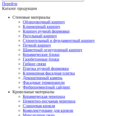
Перейти
Каталог продукции
Стеновые материалы
Облицовочный кирпич
Клинкерный кирпич
Кирпич ручной формовки
Ригельный кирпич
Строительный и фундаментный кирпич
Печной кирпич
Шамотный огнеупорный кирпич
Керамические блоки
Газобетонные блоки
Гибкие связи
Плитка ручной формовки
Клинкерная фасадная плитка
Декоративный камень
Фасадные термопанели
Фиброцементный сайдинг
Кровельные материалы
Керамическая черепица
Цементно-песчаная черепица
Сланцевая кровля
Комплектующие для кровли
Мансардные окна