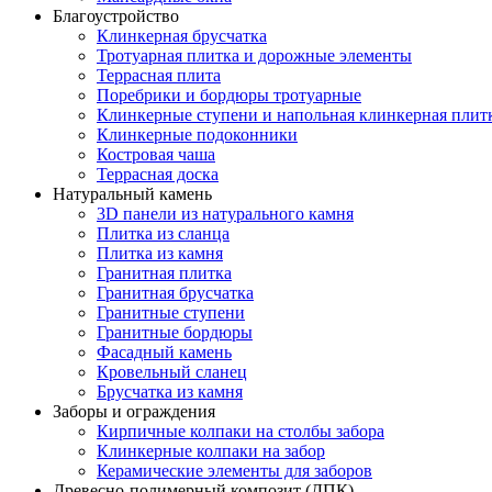
Благоустройство
Клинкерная брусчатка
Тротуарная плитка и дорожные элементы
Террасная плита
Поребрики и бордюры тротуарные
Клинкерные ступени и напольная клинкерная плит
Клинкерные подоконники
Костровая чаша
Террасная доска
Натуральный камень
3D панели из натурального камня
Плитка из сланца
Плитка из камня
Гранитная плитка
Гранитная брусчатка
Гранитные ступени
Гранитные бордюры
Фасадный камень
Кровельный сланец
Брусчатка из камня
Заборы и ограждения
Кирпичные колпаки на столбы забора
Клинкерные колпаки на забор
Керамические элементы для заборов
Древесно-полимерный композит (ДПК)