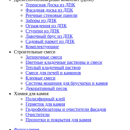
Террасная Доска из ДПК
Фасадная доска из ДПК
Реечные стеновые панели
Заборы из ДПК
Ограждения из ДПК
Ступени из ДПК
Лавочный брус из ДПК
Садовый паркет из ДПК
Комплектующие
Строительные смеси
Затирочные смеси
Цветные кладочные растворы и смеси
Теплый кладочный раствор
Смеси для печей и каминов
Клеевые смеси
Система мощения для брусчатки и камня
Декоративный песок
Химия для камня
Полиэфирный клей
Герметик для камня
Гидрофобизаторы и очистители фасадов
Очистители
Пропитки и покрытия для камня
Фотогалерея