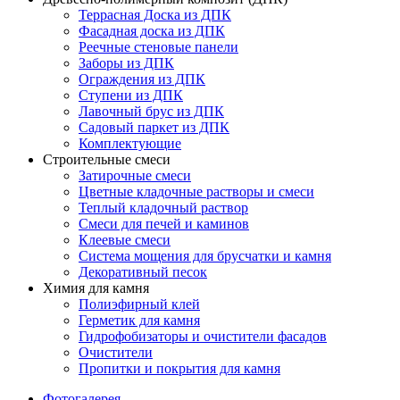
Террасная Доска из ДПК
Фасадная доска из ДПК
Реечные стеновые панели
Заборы из ДПК
Ограждения из ДПК
Ступени из ДПК
Лавочный брус из ДПК
Садовый паркет из ДПК
Комплектующие
Строительные смеси
Затирочные смеси
Цветные кладочные растворы и смеси
Теплый кладочный раствор
Смеси для печей и каминов
Клеевые смеси
Система мощения для брусчатки и камня
Декоративный песок
Химия для камня
Полиэфирный клей
Герметик для камня
Гидрофобизаторы и очистители фасадов
Очистители
Пропитки и покрытия для камня
Фотогалерея