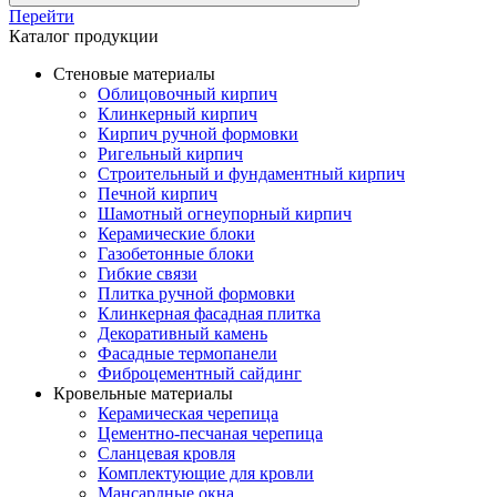
Перейти
Каталог продукции
Стеновые материалы
Облицовочный кирпич
Клинкерный кирпич
Кирпич ручной формовки
Ригельный кирпич
Строительный и фундаментный кирпич
Печной кирпич
Шамотный огнеупорный кирпич
Керамические блоки
Газобетонные блоки
Гибкие связи
Плитка ручной формовки
Клинкерная фасадная плитка
Декоративный камень
Фасадные термопанели
Фиброцементный сайдинг
Кровельные материалы
Керамическая черепица
Цементно-песчаная черепица
Сланцевая кровля
Комплектующие для кровли
Мансардные окна