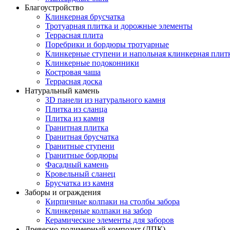
Благоустройство
Клинкерная брусчатка
Тротуарная плитка и дорожные элементы
Террасная плита
Поребрики и бордюры тротуарные
Клинкерные ступени и напольная клинкерная плит
Клинкерные подоконники
Костровая чаша
Террасная доска
Натуральный камень
3D панели из натурального камня
Плитка из сланца
Плитка из камня
Гранитная плитка
Гранитная брусчатка
Гранитные ступени
Гранитные бордюры
Фасадный камень
Кровельный сланец
Брусчатка из камня
Заборы и ограждения
Кирпичные колпаки на столбы забора
Клинкерные колпаки на забор
Керамические элементы для заборов
Древесно-полимерный композит (ДПК)